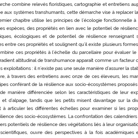
he combine relevés floristiques, cartographie et entretiens aupr
uée aux systèmes transhumants, cette démarche vise à replacer la
ier chapitre utilise les principes de l’écologie fonctionnelle à l
 des espèces, des propriétés en lien avec le potentiel de résili
iques, écologiques et de potentiel de résilience renseignant s
entre ces propriétés et soulignent qu’il existe plusieurs formes
ne ces propriétés à l’échelle du parcellaire pour évaluer le pot
dient altitudinal de transhumance apparaît comme un facteur clé 
s exploitations : il n’existe pas une seule manière d’assurer la sta
re, à travers des entretiens avec onze de ces éleveurs, les man
ipes conférant de la résilience aux socio-écosystèmes proposés p
de manière différenciée selon les caractéristiques de leur expl
et d’alpage, tandis que les petits misent davantage sur la dive
à articuler les différentes échelles pour examiner si les propr
ilience des socio-écosystèmes. La confrontation des calendriers d
viers potentiels de résilience des végétations liés à leur organis
 scientifiques, ouvre des perspectives à la fois académiques 