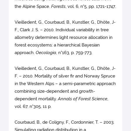
the Alpine Space.
Forests
, vol. 6, n°5, pp. 1721-1747.
Vieilledent, G., Courbaud, B., Kunstler, G., Dhôte, J-
F., Clark J. S. – 2010. Individual variability in tree
allometry determines light resource allocation in
forest ecosystems: a hierarchical Bayesian
approach.
Oecologia
, n°163, p. 759-773.
Vieilledent, G., Courbaud, B., Kunstler, G., Dhôte, J-
F. – 2010. Mortality of silver fir and Norway Spruce
in the Western Alps – a semi-parametric approach
combining size-dependent and growth-
dependent mortality.
Annals of Forest Science
,
vol. 67, n°305, 11 p.
Courbaud, B., de Coligny, F., Cordonnier, T. – 2003.
Simulating radiation distribution in a