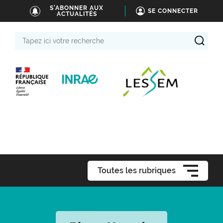
S'ABONNER AUX
SE CONNECTER
ACTUALITÉS
Tapez
ici
votre
recherche
Toutes les rubriques