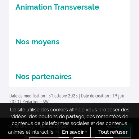
Animation Transversale
Nos moyens
Nos partenaires
Date de modification : 31 octobre 2025 | Date de création : 19 juin
2023 | Rédaction : SW
Ce site utilise des cookies afin de vous proposer des
vidéos, des boutons de partage, des remontées de
contenus de plateformes sociales et des contenus
© INRAE 2023
Mentions légales
www.inrae.fr
animés et interactifs.
En savoir +
Tout refuser
CGU
Crédits
Re
Contact