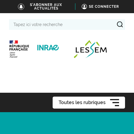
S'ABONNER AUX
SE CONNECTER
ACTUALITÉS
Tapez
ici
votre
recherche
Toutes les rubriques